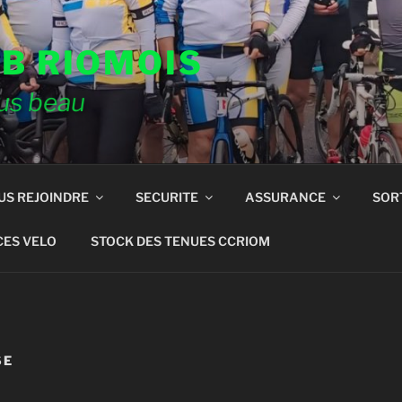
B RIOMOIS
lus beau
US REJOINDRE
SECURITE
ASSURANCE
SOR
CES VELO
STOCK DES TENUES CCRIOM
SE