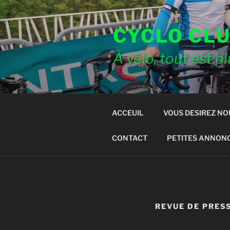
Aller
au
CYCLO CLU
contenu
principal
À vélo, tout est p
ACCEUIL
VOUS DESIREZ NO
CONTACT
PETITES ANNON
REVUE DE PRES